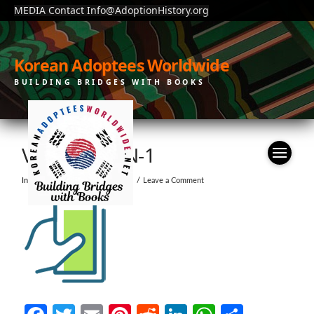
MEDIA Contact Info@AdoptionHistory.org
Korean Adoptees Worldwide
BUILDING BRIDGES WITH BOOKS
VISION-ICON-1
In by moonchain
July 23, 2019
Leave a Comment