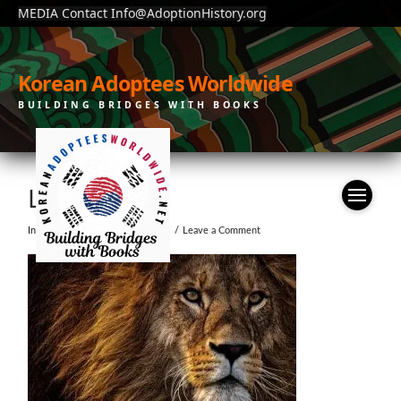
MEDIA Contact Info@AdoptionHistory.org
Korean Adoptees Worldwide
BUILDING BRIDGES WITH BOOKS
LION-1
In by moonchain
July 24, 2019
Leave a Comment