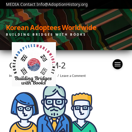
MEDIA Contact Info@AdoptionHistory.org
Korean Adoptees Worldwide
BUILDING BRIDGES WITH BOOKS
GROWTH-SM-2
In by moonchain
July 23, 2019
Leave a Comment