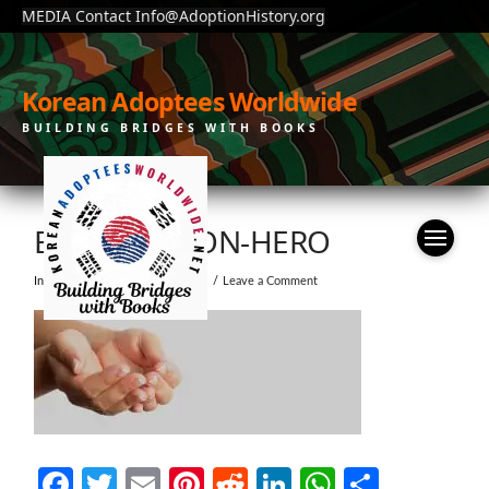
MEDIA Contact Info@AdoptionHistory.org
Korean Adoptees Worldwide
BUILDING BRIDGES WITH BOOKS
BG-DONATION-HERO
In by moonchain
July 23, 2019
Leave a Comment
Facebook
Twitter
Email
Pinterest
Reddit
LinkedIn
WhatsAp
Share