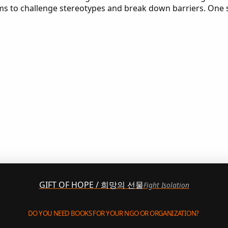
rms to challenge stereotypes and break down barriers. One 
GIFT OF HOPE / 희망의 선물
Fight Isolation
DO YOU NEED BOOKS FOR YOUR NGO OR ORGANIZATION?