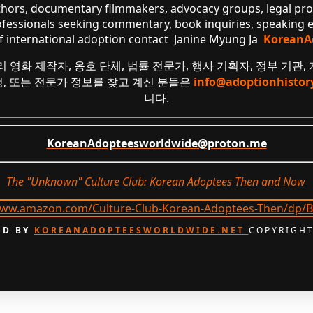
uthors, documentary filmmakers, advocacy groups, legal pr
ofessionals seeking commentary, book inquiries, speaking
of international adoption contact Janine Myung Ja
KoreanA
리 영화 제작자, 옹호 단체, 법률 전문가, 행사 기획자, 정부 기관,
요청, 또는 전문가 정보를 찾고 계신 분들은
info@adoptionhistor
니다.
KoreanAdopteesworldwide@proton.me
The "Unknown" Culture Club: Korean Adoptees Then and Now
.
D BY
KOREANADOPTEESWORLDWIDE.NET
COPYRIGHT