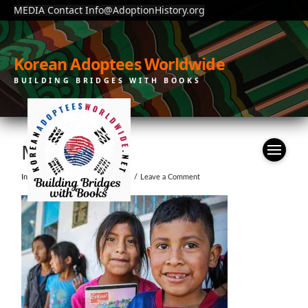
MEDIA Contact Info@AdoptionHistory.org
Korean Adoptees Worldwide
BUILDING BRIDGES WITH BOOKS
MISSION-1
In by moonchain
July 23, 2019
Leave a Comment