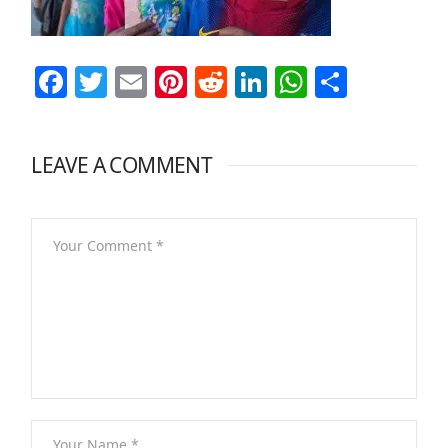
Facebook
Twitter
Email
Pinterest
Reddit
LinkedIn
WhatsAp
Share
LEAVE A COMMENT